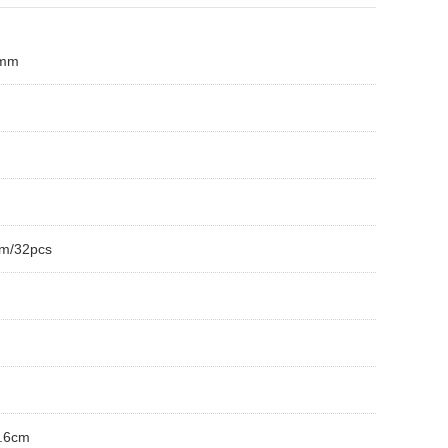
7mm
cm/32pcs
g
3.6cm