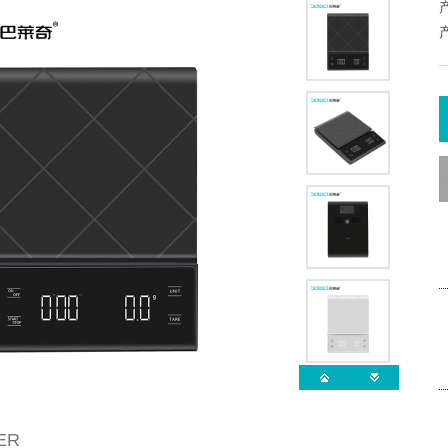
量勺秤
厨房计时器
机械厨房秤
不锈钢咖啡滤
ER