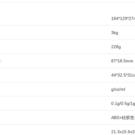
184*129*2
3kg
228g
:
87*18.5mm
44*32.5*31
g/oz/ml
0.1g/0.5g/1
ABS+硅胶垫
21.3x15.6x