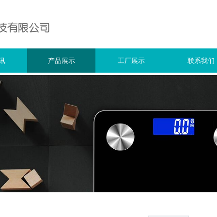
讯
产品展示
工厂展示
联系我们
资讯
人体秤
新闻
体脂秤
蓝牙体脂秤
厨房秤
咖啡秤
电子珠宝称
便携称