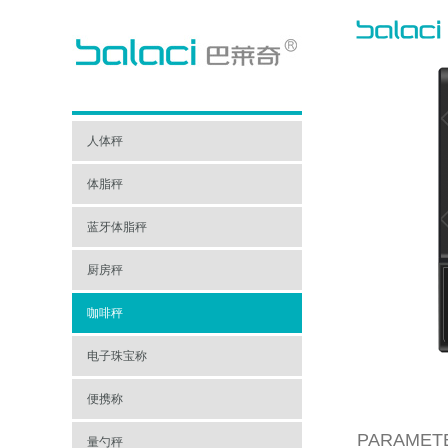
人体秤
体脂秤
蓝牙体脂秤
厨房秤
咖啡秤
电子珠宝称
便携称
PARAMET
量勺秤